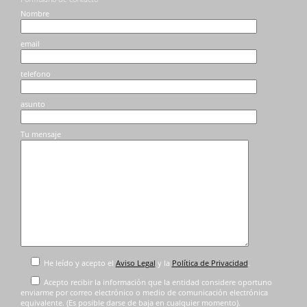
Nombre
email
telefono
asunto
Tu mensaje
He leído y acepto el
Aviso Legal
y la
Política de Privacidad
.
Acepto recibir la información que la entidad considere oportuno
enviarme por correo electrónico o medio de comunicación electrónica
equivalente. (Es posible darse de baja en cualquier momento).