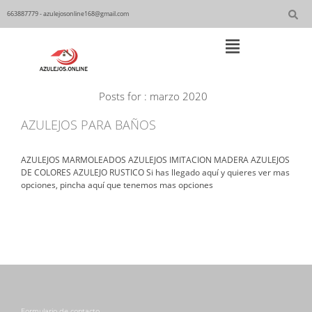
Skip
to
663887779 - azulejosonline168@gmail.com
content
Main
Posts for : marzo 2020
Navigation
AZULEJOS PARA BAÑOS
AZULEJOS MARMOLEADOS AZULEJOS IMITACION MADERA AZULEJOS
DE COLORES AZULEJO RUSTICO Si has llegado aquí y quieres ver mas
opciones, pincha aquí que tenemos mas opciones
Formulario de contacto