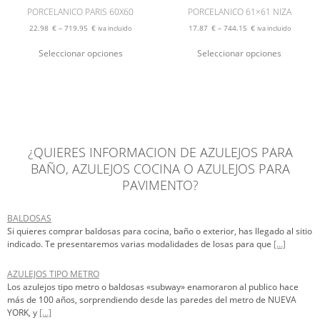
PORCELANICO PARIS 60X60
PORCELANICO 61×61 NIZA
22.98
€
–
719.95
€
17.87
€
–
744.15
€
iva incluido
iva incluido
Este
Este
Seleccionar opciones
Seleccionar opciones
producto
producto
tiene
tiene
múltiples
múltiples
variantes.
variantes
Las
Las
opciones
opciones
se
se
pueden
pueden
¿QUIERES INFORMACION DE AZULEJOS PARA
elegir
elegir
BAÑO, AZULEJOS COCINA O AZULEJOS PARA
en
en
PAVIMENTO?
la
la
página
página
de
de
BALDOSAS
producto
producto
Si quieres comprar baldosas para cocina, baño o exterior, has llegado al sitio
indicado. Te presentaremos varias modalidades de losas para que
[…]
AZULEJOS TIPO METRO
Los azulejos tipo metro o baldosas «subway» enamoraron al publico hace
más de 100 años, sorprendiendo desde las paredes del metro de NUEVA
YORK, y
[…]