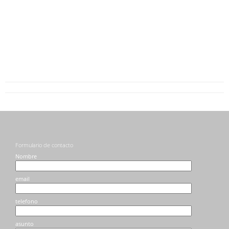
Formulario de contacto
Nombre
email
telefono
asunto