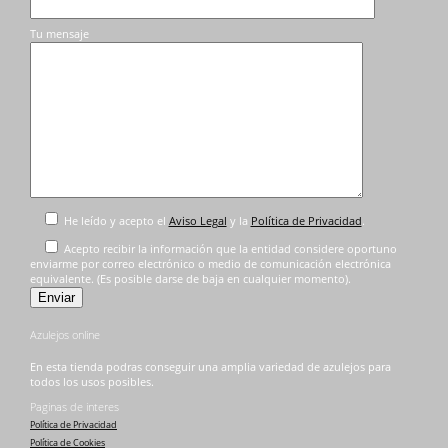
Tu mensaje
He leído y acepto el
Aviso Legal
y la
Política de Privacidad
.
Acepto recibir la información que la entidad considere oportuno
enviarme por correo electrónico o medio de comunicación electrónica
equivalente. (Es posible darse de baja en cualquier momento).
Azulejos online
En esta tienda podras conseguir una amplia variedad de azulejos para
todos los usos posibles.
Paginas de interes
Política de Privacidad
Política de Cookies