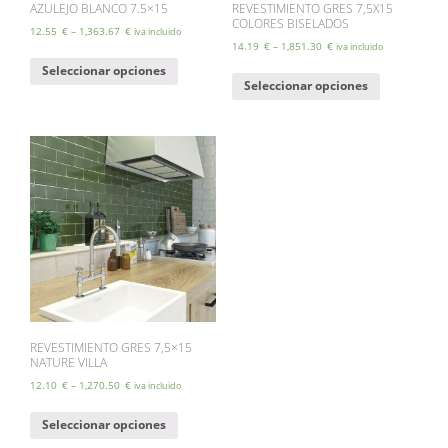
AZULEJO BLANCO 7.5×15
REVESTIMIENTO GRES 7,5X15
COLORES BISELADOS
12.55
€
–
1,363.67
€
iva incluido
14.19
€
–
1,851.30
€
iva incluido
Este
Este
Seleccionar opciones
producto
Seleccionar opciones
producto
tiene
tiene
múltiples
múltiples
variantes.
variantes.
Las
Las
opciones
opciones
se
se
pueden
pueden
elegir
elegir
en
en
la
la
página
página
de
de
producto
producto
REVESTIMIENTO GRES 7,5×15
NATURE VILLA
12.10
€
–
1,270.50
€
iva incluido
Este
Seleccionar opciones
producto
tiene