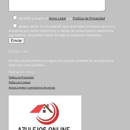
He leído y acepto el
Aviso Legal
y la
Política de Privacidad
.
Acepto recibir la información que la entidad considere oportuno
enviarme por correo electrónico o medio de comunicación electrónica
equivalente. (Es posible darse de baja en cualquier momento).
Azulejos online
En esta tienda podras conseguir una amplia variedad de azulejos para
todos los usos posibles.
Paginas de interes
Política de Privacidad
Política de Cookies
Avisos Legales y condiciones de ventas