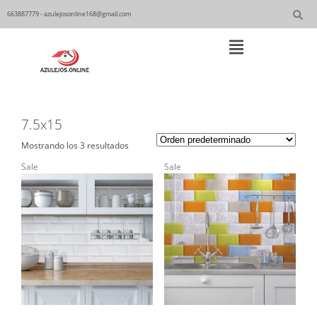
Skip
to
663887779 - azulejosonline168@gmail.com
content
Main
Navigation
7.5x15
Mostrando los 3 resultados
Sale
Sale