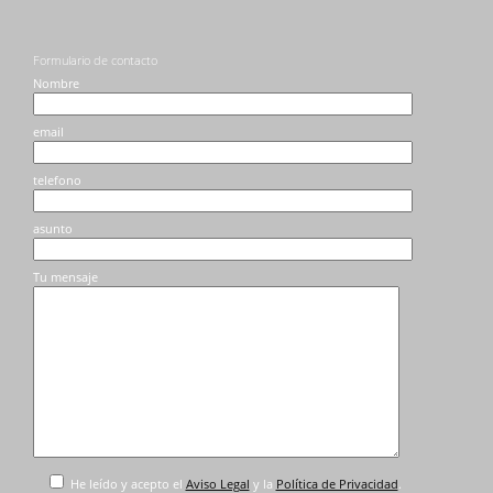
Formulario de contacto
Nombre
email
telefono
asunto
Tu mensaje
He leído y acepto el
Aviso Legal
y la
Política de Privacidad
.