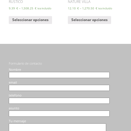
RUSTICO
NATURE VILLA
9.39
€
–
1,508.25
€
12.10
€
–
1,270.50
€
iva incluido
iva incluido
Este
Este
Seleccionar opciones
Seleccionar opciones
producto
producto
tiene
tiene
múltiples
múltiples
variantes.
variantes.
Las
Las
opciones
opciones
se
se
pueden
pueden
elegir
elegir
Formulario de contacto
en
en
Nombre
la
la
página
página
email
de
de
producto
producto
telefono
asunto
Tu mensaje