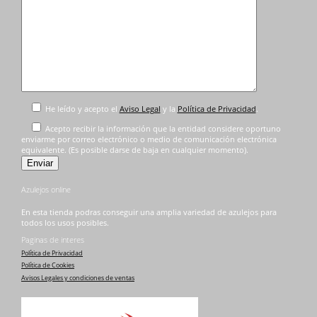
He leído y acepto el
Aviso Legal
y la
Política de Privacidad
.
Acepto recibir la información que la entidad considere oportuno
enviarme por correo electrónico o medio de comunicación electrónica
equivalente. (Es posible darse de baja en cualquier momento).
Azulejos online
En esta tienda podras conseguir una amplia variedad de azulejos para
todos los usos posibles.
Paginas de interes
Política de Privacidad
Política de Cookies
Avisos Legales y condiciones de ventas