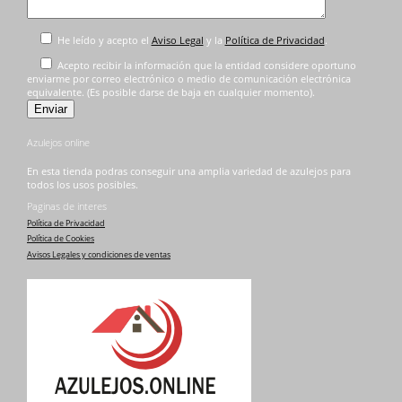
He leído y acepto el
Aviso Legal
y la
Política de Privacidad
.
Acepto recibir la información que la entidad considere oportuno
enviarme por correo electrónico o medio de comunicación electrónica
equivalente. (Es posible darse de baja en cualquier momento).
Azulejos online
En esta tienda podras conseguir una amplia variedad de azulejos para
todos los usos posibles.
Paginas de interes
Política de Privacidad
Política de Cookies
Avisos Legales y condiciones de ventas