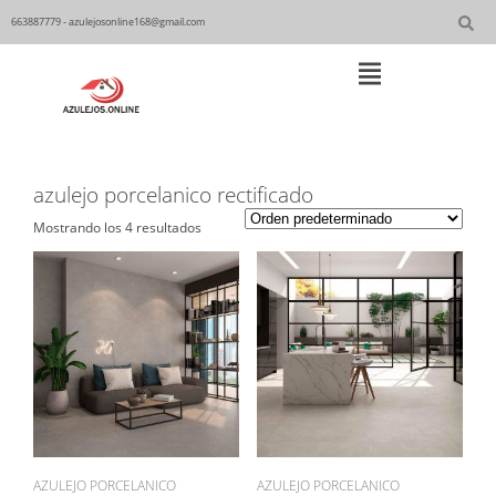
Skip
to
663887779 - azulejosonline168@gmail.com
content
Main
Navigation
azulejo porcelanico rectificado
Mostrando los 4 resultados
AZULEJO PORCELANICO
AZULEJO PORCELANICO