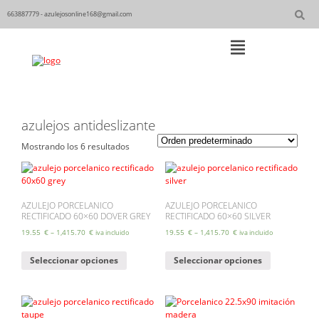
Skip
to
663887779 - azulejosonline168@gmail.com
content
Main
Navigation
azulejos antideslizante
Mostrando los 6 resultados
AZULEJO PORCELANICO
AZULEJO PORCELANICO
RECTIFICADO 60×60 DOVER GREY
RECTIFICADO 60×60 SILVER
19.55
€
–
1,415.70
€
19.55
€
–
1,415.70
€
iva incluido
iva incluido
Este
Este
Seleccionar opciones
Seleccionar opciones
producto
producto
tiene
tiene
múltiples
múltiples
variantes.
variantes.
Las
Las