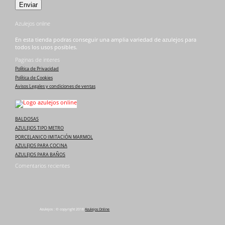
Azulejos online
En esta tienda podras conseguir una amplia variedad de azulejos para
todos los usos posibles.
Paginas de interes
Política de Privacidad
Política de Cookies
Avisos Legales y condiciones de ventas
BALDOSAS
AZULEJOS TIPO METRO
PORCELANICO IMITACIÓN MARMOL
AZULEJOS PARA COCINA
AZULEJOS PARA BAÑOS
Comentarios recientes
Azulejos : © copyright 2018
Azulejos Online