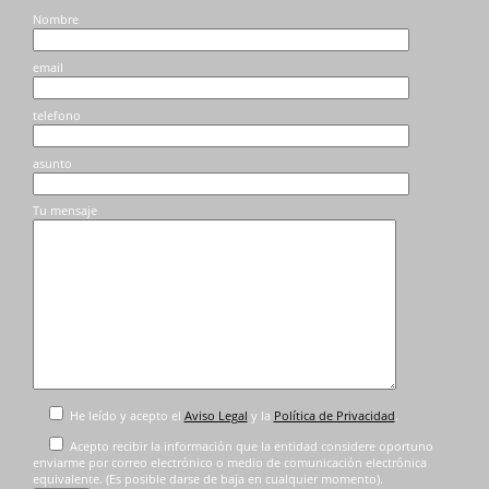
en
la
Nombre
la
página
página
de
email
de
producto
producto
telefono
asunto
Tu mensaje
He leído y acepto el
Aviso Legal
y la
Política de Privacidad
.
Acepto recibir la información que la entidad considere oportuno
enviarme por correo electrónico o medio de comunicación electrónica
equivalente. (Es posible darse de baja en cualquier momento).