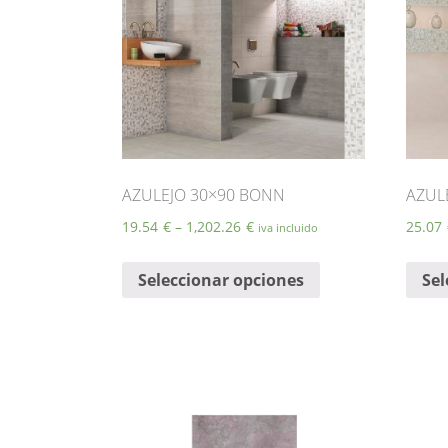
AZULEJO 30×90 BONN
AZUL
19.54
€
–
1,202.26
€
25.07
iva incluido
Este
Seleccionar opciones
Sel
producto
tiene
múltiples
variantes.
Las
opciones
se