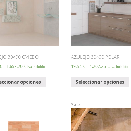
EJO 30×90 OVIEDO
AZULEJO 30×90 POLAR
€
–
1,657.70
€
19.54
€
–
1,202.26
€
iva incluido
iva incluido
Este
E
eccionar opciones
Seleccionar opciones
producto
tiene
t
múltiples
m
variantes.
v
Sale
Las
opciones
se