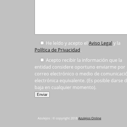
He leído y acepto el
Aviso Legal
y la
Política de Privacidad
.
Acepto recibir la información que la
entidad considere oportuno enviarme por
correo electrónico o medio de comunicaci
electrónica equivalente. (Es posible darse 
baja en cualquier momento).
Azulejos : © copyright 2018
Azulejos Online