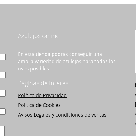
se
pueden
e
elegir
en
l
la
Azulejos online
página
de
En esta tienda podras conseguir una
producto
amplia variedad de azulejos para todos los
usos posibles.
Paginas de interes
Política de Privacidad
Política de Cookies
Avisos Legales y condiciones de ventas