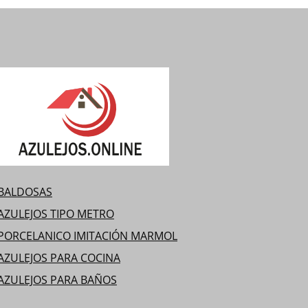
pueden
legir
en
a
página
de
producto
BALDOSAS
AZULEJOS TIPO METRO
PORCELANICO IMITACIÓN MARMOL
AZULEJOS PARA COCINA
AZULEJOS PARA BAÑOS