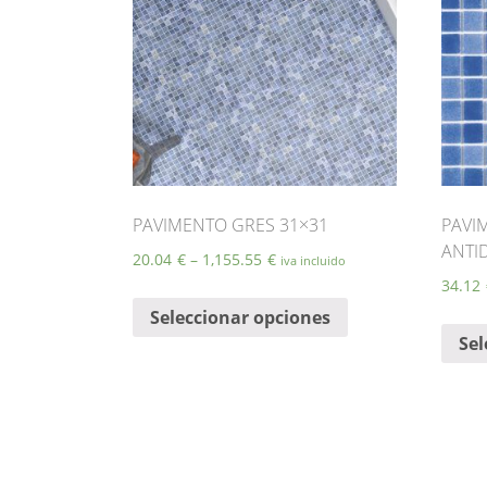
PAVIMENTO GRES 31×31
PAVI
ANTI
20.04
€
–
1,155.55
€
iva incluido
34.12
Este
Seleccionar opciones
producto
Sel
tiene
múltiples
variantes.
Las
opciones
se