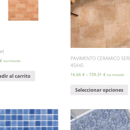
pueden
elegir
e
en
la
l
página
de
producto
et
PAVIMENTO CERAMICO SERI
€
iva incluido
45X45
16.66
€
–
739.31
€
iva incluido
dir al carrito
E
Seleccionar opciones
t
m
v