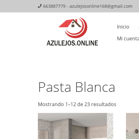
Skip
663887779 - azulejosonline168@gmail.com
to
Mai
content
Inicio
Navi
Mi cuent
Pasta Blanca
Mostrando 1–12 de 23 resultados