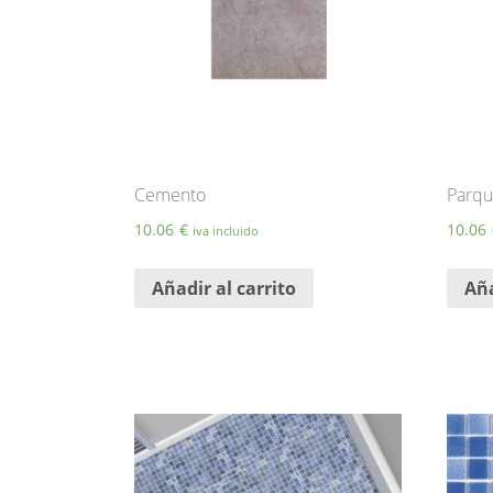
pueden
elegir
en
la
página
de
producto
Cemento
Parqu
10.06
€
10.06
iva incluido
Añadir al carrito
Aña