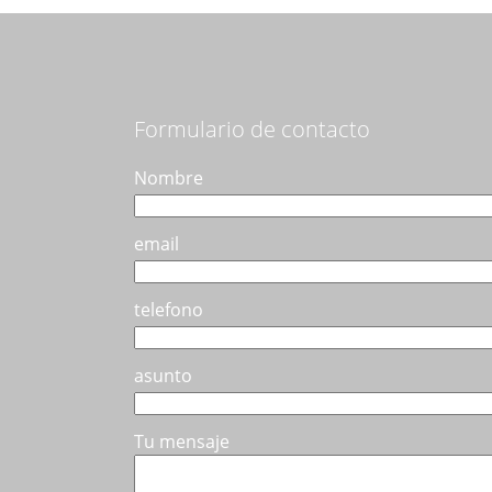
pueden
elegir
en
la
página
Formulario de contacto
de
producto
Nombre
email
telefono
asunto
Tu mensaje