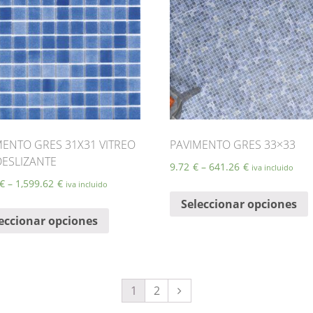
e
l
MENTO GRES 31X31 VITREO
PAVIMENTO GRES 33×33
DESLIZANTE
9.72
€
–
641.26
€
iva incluido
€
–
1,599.62
€
iva incluido
E
Seleccionar opciones
Este
eccionar opciones
producto
t
tiene
m
múltiples
v
variantes.
Las
1
2
opciones