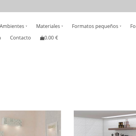
n
Ambientes
Materiales
Formatos pequeños
Fo
gation
a
Contacto
0.00
€