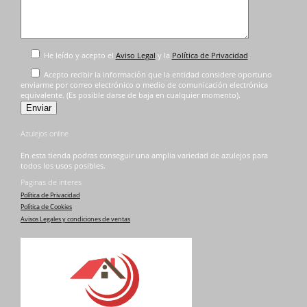
He leído y acepto el
Aviso Legal
y la
Política de Privacidad
.
Acepto recibir la información que la entidad considere oportuno
enviarme por correo electrónico o medio de comunicación electrónica
equivalente. (Es posible darse de baja en cualquier momento).
Azulejos online
En esta tienda podras conseguir una amplia variedad de azulejos para
todos los usos posibles.
Paginas de interes
Política de Privacidad
Política de Cookies
Avisos Legales y condiciones de ventas