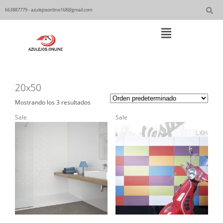
Skip
to
663887779 - azulejosonline168@gmail.com
content
Main
Navigation
20x50
Mostrando los 3 resultados
Sale
Sale