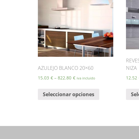
REVE
AZULEJO BLANCO 20×60
NIZA
15.03
€
–
822.80
€
12.52
iva incluido
Este
Seleccionar opciones
Sel
producto
tiene
múltiples
variantes.
Las
opciones