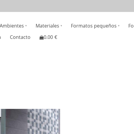
n
Ambientes
Materiales
Formatos pequeños
Fo
gation
a
Contacto
0.00
€