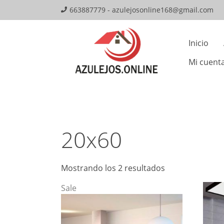
Skip
663887779 - azulejosonline168@gmail.com
to
Mai
content
Inicio
Navi
Mi cuent
20x60
Mostrando los 2 resultados
Sale