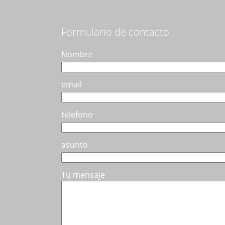
se
pueden
elegir
Formulario de contacto
en
la
Nombre
página
de
email
producto
telefono
asunto
Tu mensaje