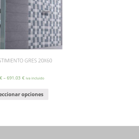
STIMIENTO GRES 20X60
€
–
691.03
€
iva incluido
Este
eccionar opciones
producto
tiene
múltiples
variantes.
Las
opciones