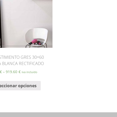
STIMIENTO GRES 30×60
A BLANCA RECTIFICADO
€
–
919.60
€
iva incluido
Este
eccionar opciones
producto
tiene
múltiples
variantes.
Las