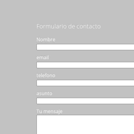
se
pueden
elegir
en
Formulario de contacto
la
página
Nombre
de
producto
email
telefono
asunto
Tu mensaje