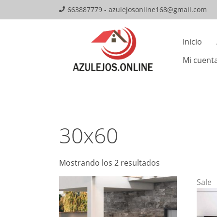
Skip
663887779 - azulejosonline168@gmail.com
to
Mai
content
Inicio
Navi
Mi cuent
30x60
Mostrando los 2 resultados
Sale