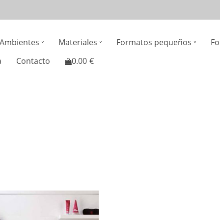
n
Ambientes
Materiales
Formatos pequeños
Fo
gation
a
Contacto
0.00
€