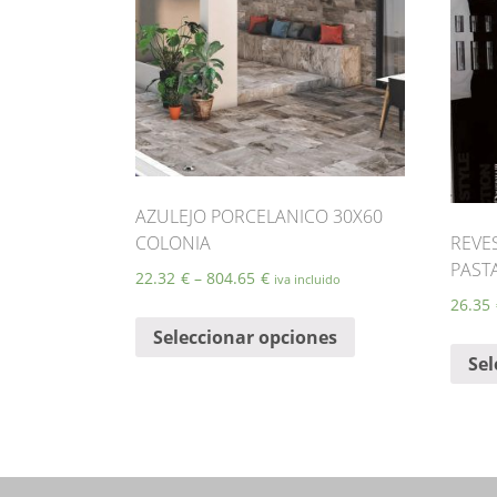
AZULEJO PORCELANICO 30X60
COLONIA
REVE
PAST
22.32
€
–
804.65
€
iva incluido
26.35
Este
Seleccionar opciones
producto
Sel
tiene
múltiples
variantes.
Las
opciones