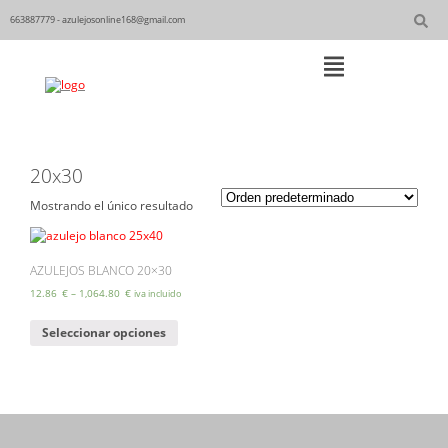
Skip
to
663887779 - azulejosonline168@gmail.com
content
Main
Navigation
20x30
Mostrando el único resultado
AZULEJOS BLANCO 20×30
12.86
€
–
1,064.80
€
iva incluido
Este
Seleccionar opciones
producto
tiene
múltiples
variantes.
Las
opciones
se