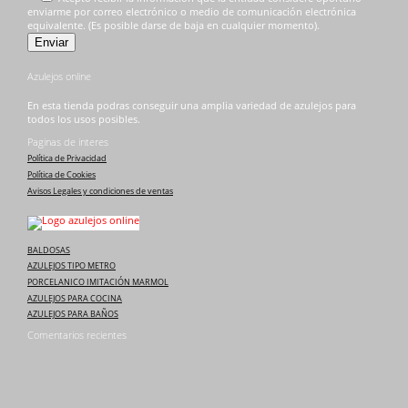
enviarme por correo electrónico o medio de comunicación electrónica
equivalente. (Es posible darse de baja en cualquier momento).
Azulejos online
En esta tienda podras conseguir una amplia variedad de azulejos para
todos los usos posibles.
Paginas de interes
Política de Privacidad
Política de Cookies
Avisos Legales y condiciones de ventas
BALDOSAS
AZULEJOS TIPO METRO
PORCELANICO IMITACIÓN MARMOL
AZULEJOS PARA COCINA
AZULEJOS PARA BAÑOS
Comentarios recientes