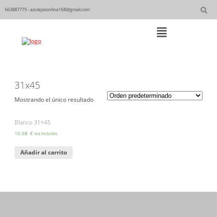
Skip
to
663887779 - azulejosonline168@gmail.com
content
Main
Navigation
31x45
Mostrando el único resultado
Blanco 31×45
10.08
€
iva incluido
Añadir al carrito