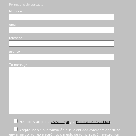
Formulario de contacto
Nombre
email
telefono
asunto
Tu mensaje
He leído y acepto el
Aviso Legal
y la
Política de Privacidad
.
Acepto recibir la información que la entidad considere oportuno
enviarme por correo electrónico o medio de comunicación electrónica