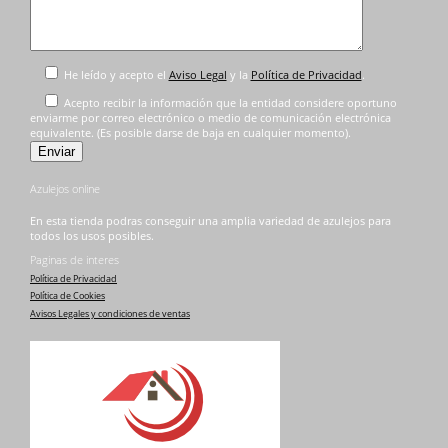
He leído y acepto el
Aviso Legal
y la
Política de Privacidad
.
Acepto recibir la información que la entidad considere oportuno
enviarme por correo electrónico o medio de comunicación electrónica
equivalente. (Es posible darse de baja en cualquier momento).
Azulejos online
En esta tienda podras conseguir una amplia variedad de azulejos para
todos los usos posibles.
Paginas de interes
Política de Privacidad
Política de Cookies
Avisos Legales y condiciones de ventas