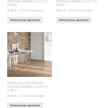
IMITACION MADERA 22,5X119,5
IMITACION MADERA 22,5X119,5
HANKO
PARGA
28.86
€
–
1,212.42
€
28.86
€
–
1,212.42
€
iva incluido
iva incluido
Este
Este
Seleccionar opciones
Seleccionar opciones
producto
producto
tiene
tiene
múltiples
múltiples
variantes.
variantes.
Las
Las
opciones
opciones
se
se
pueden
pueden
elegir
elegir
en
en
la
la
página
página
de
de
producto
producto
PORCELANICO RECTIFICADO
IMITACION MADERA 22,5X119,5
TURKU
28.86
€
–
1,212.42
€
iva incluido
Este
Seleccionar opciones
producto