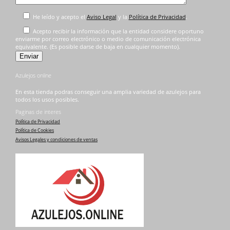
He leído y acepto el
Aviso Legal
y la
Política de Privacidad
.
Acepto recibir la información que la entidad considere oportuno
enviarme por correo electrónico o medio de comunicación electrónica
equivalente. (Es posible darse de baja en cualquier momento).
Azulejos online
En esta tienda podras conseguir una amplia variedad de azulejos para
todos los usos posibles.
Paginas de interes
Política de Privacidad
Política de Cookies
Avisos Legales y condiciones de ventas