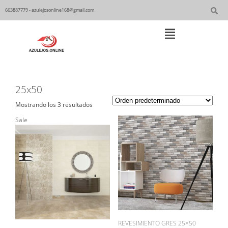
Skip
to
663887779 - azulejosonline168@gmail.com
content
Main
Navigation
25x50
Mostrando los 3 resultados
Sale
REVESIMIENTO GRES 25×50