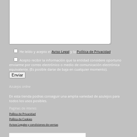
He leído y acepto el
Aviso Legal
y la
Política de Privacidad
.
Acepto recibir la información que la entidad considere oportuno
enviarme por correo electrónico o medio de comunicación electrónica
equivalente. (Es posible darse de baja en cualquier momento).
Azulejos online
En esta tienda podras conseguir una amplia variedad de azulejos para
todos los usos posibles.
Paginas de interes
Política de Privacidad
Política de Cookies
Avisos Legales y condiciones de ventas