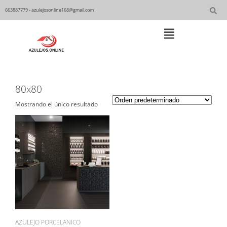
Skip
to
663887779 - azulejosonline168@gmail.com
content
Main
Navigation
80x80
Mostrando el único resultado
AZULEJO PORCELANICO