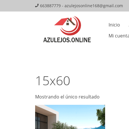
Skip
663887779 - azulejosonline168@gmail.com
to
Mai
content
Inicio
Navi
Mi cuent
15x60
Mostrando el único resultado