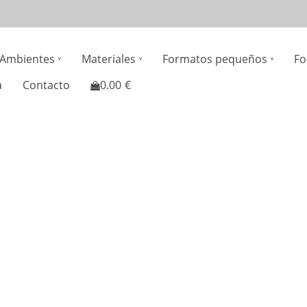
n
Ambientes
Materiales
Formatos pequeños
Fo
gation
a
Contacto
0.00
€