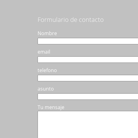
se
pueden
elegir
Formulario de contacto
en
la
Nombre
página
de
email
producto
telefono
asunto
Tu mensaje