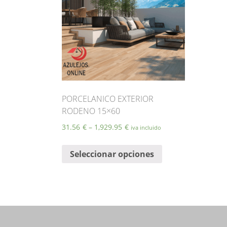
PORCELANICO EXTERIOR
RODENO 15×60
31.56
€
–
1,929.95
€
iva incluido
Este
Seleccionar opciones
producto
tiene
múltiples
variantes.
Las
opciones