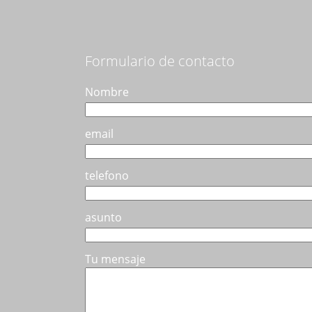
se
pueden
elegir
en
Formulario de contacto
la
página
Nombre
de
producto
email
telefono
asunto
Tu mensaje