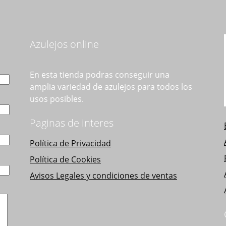
opciones
se
pueden
elegir
e
Azulejos online
en
la
l
página
En esta tienda podras conseguir una
de
amplia variedad de azulejos para todos los
producto
usos posibles.
Paginas de interes
Política de Privacidad
Política de Cookies
Avisos Legales y condiciones de ventas