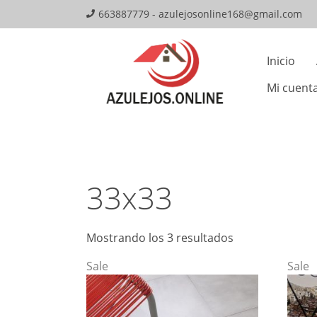
Skip
663887779 - azulejosonline168@gmail.com
to
Mai
content
Inicio
Navi
Mi cuent
33x33
Mostrando los 3 resultados
Sale
Sale