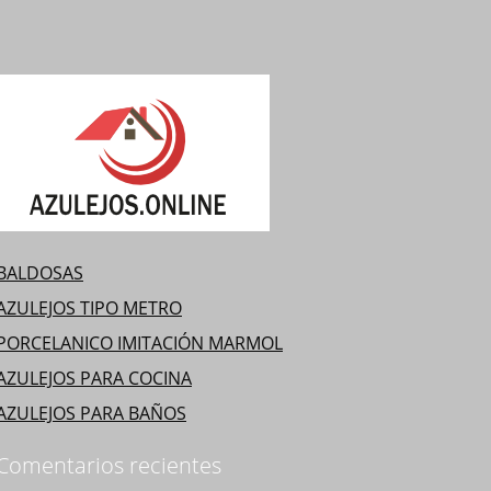
opciones
se
pueden
legir
en
a
página
de
producto
BALDOSAS
AZULEJOS TIPO METRO
PORCELANICO IMITACIÓN MARMOL
AZULEJOS PARA COCINA
AZULEJOS PARA BAÑOS
Comentarios recientes