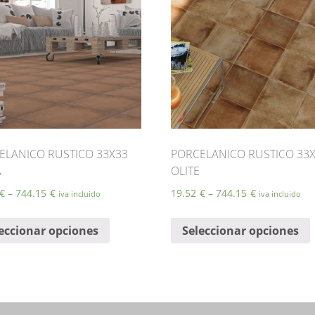
ELANICO RUSTICO 33X33
PORCELANICO RUSTICO 33
A
OLITE
€
–
744.15
€
19.52
€
–
744.15
€
iva incluido
iva incluido
Este
E
eccionar opciones
Seleccionar opciones
producto
tiene
t
múltiples
m
variantes.
v
Las