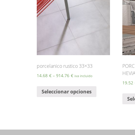
porcelanico rustico 33×33
PORC
HEVI
14.68
€
–
914.76
€
iva incluido
19.52
Este
Seleccionar opciones
producto
Sel
tiene
múltiples
variantes.
Las
opciones