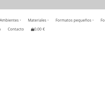
n
Ambientes
Materiales
Formatos pequeños
Fo
gation
a
Contacto
0.00
€