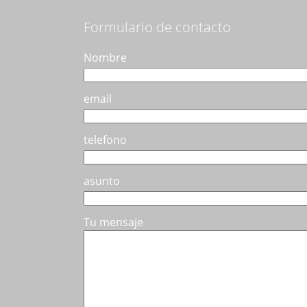
pueden
elegir
Formulario de contacto
en
la
Nombre
página
de
email
producto
telefono
asunto
Tu mensaje