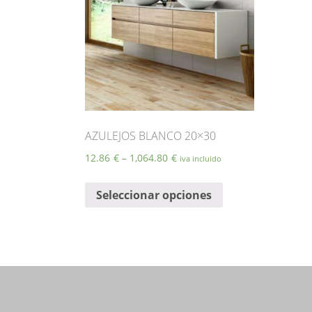
AZULEJOS BLANCO 20×30
12.86
€
–
1,064.80
€
iva incluido
Este
Seleccionar opciones
producto
tiene
múltiples
variantes.
Las
opciones
se