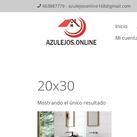
Skip
663887779 - azulejosonline168@gmail.com
to
Mai
content
Inicio
Navi
Mi cuent
20x30
Mostrando el único resultado