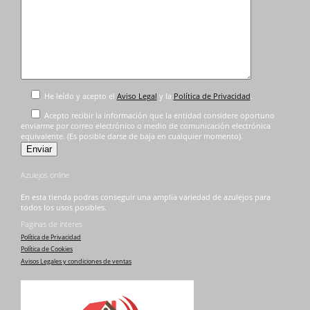
He leído y acepto el
Aviso Legal
y la
Política de Privacidad
.
Acepto recibir la información que la entidad considere oportuno
enviarme por correo electrónico o medio de comunicación electrónica
equivalente. (Es posible darse de baja en cualquier momento).
Azulejos online
En esta tienda podras conseguir una amplia variedad de azulejos para
todos los usos posibles.
Paginas de interes
Política de Privacidad
Política de Cookies
Avisos Legales y condiciones de ventas