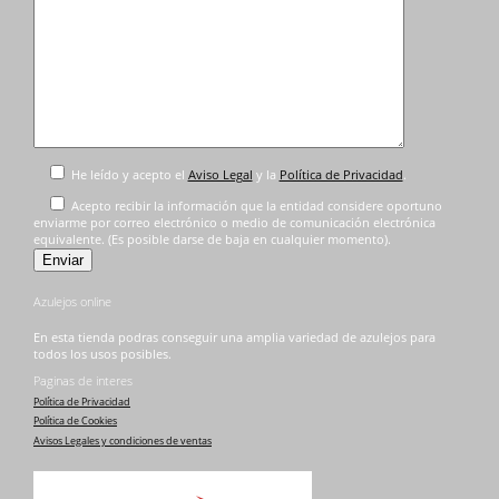
He leído y acepto el
Aviso Legal
y la
Política de Privacidad
.
Acepto recibir la información que la entidad considere oportuno
enviarme por correo electrónico o medio de comunicación electrónica
equivalente. (Es posible darse de baja en cualquier momento).
Azulejos online
En esta tienda podras conseguir una amplia variedad de azulejos para
todos los usos posibles.
Paginas de interes
Política de Privacidad
Política de Cookies
Avisos Legales y condiciones de ventas