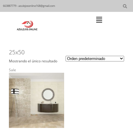
Skip
to
663887779 - azulejosonline168@gmail.com
content
Main
Navigation
25x50
Mostrando el único resultado
Sale