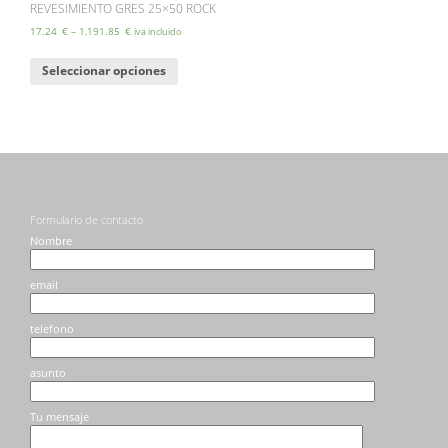
REVESIMIENTO GRES 25×50 ROCK
17.24
€
–
1,191.85
€
iva incluido
Este
Seleccionar opciones
producto
tiene
múltiples
variantes.
Las
opciones
se
pueden
elegir
Formulario de contacto
en
Nombre
la
página
email
de
producto
telefono
asunto
Tu mensaje