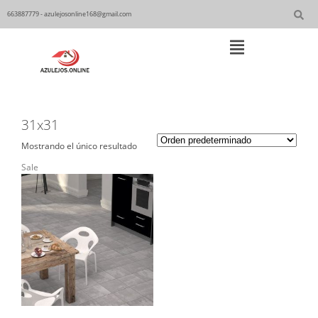
Skip
to
663887779 - azulejosonline168@gmail.com
content
Main
Navigation
31x31
Mostrando el único resultado
Sale