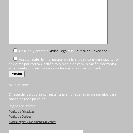
He leído y acepto el
Aviso Legal
y la
Política de Privacidad
.
Acepto recibir la información que la entidad considere oportuno
enviarme por correo electrónico o medio de comunicación electrónica
equivalente. (Es posible darse de baja en cualquier momento).
Azulejos online
En esta tienda podras conseguir una amplia variedad de azulejos para
todos los usos posibles.
Paginas de interes
Política de Privacidad
Política de Cookies
Avisos Legales y condiciones de ventas