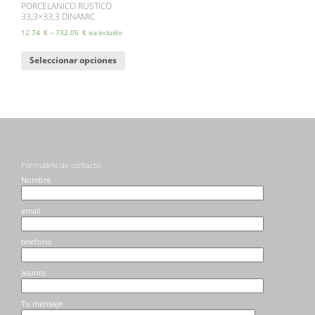
PORCELANICO RUSTICO
33,3×33,3 DINAMIC
12.74
€
–
732.05
€
iva incluido
Este
Seleccionar opciones
producto
tiene
múltiples
variantes.
Las
opciones
se
pueden
elegir
Formulario de contacto
en
Nombre
la
página
email
de
producto
telefono
asunto
Tu mensaje