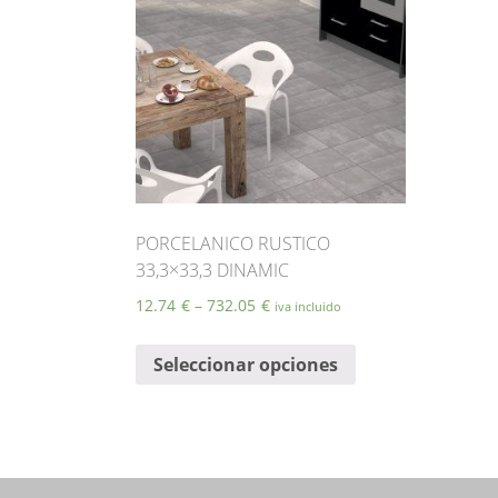
PORCELANICO RUSTICO
33,3×33,3 DINAMIC
12.74
€
–
732.05
€
iva incluido
Este
Seleccionar opciones
producto
tiene
múltiples
variantes.
Las