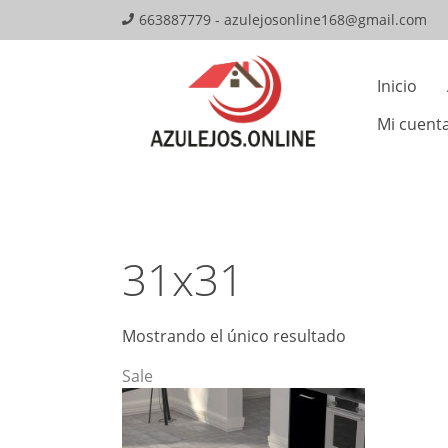
Skip
663887779 - azulejosonline168@gmail.com
to
Mai
content
Inicio
Navi
Mi cuent
31x31
Mostrando el único resultado
Sale