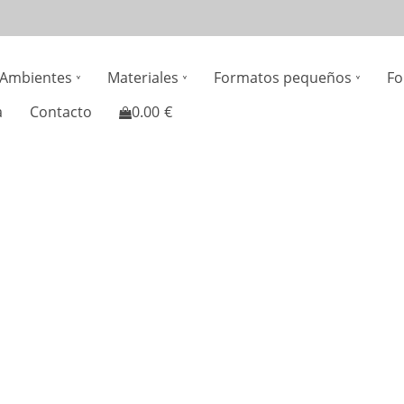
n
Ambientes
Materiales
Formatos pequeños
Fo
gation
a
Contacto
0.00
€