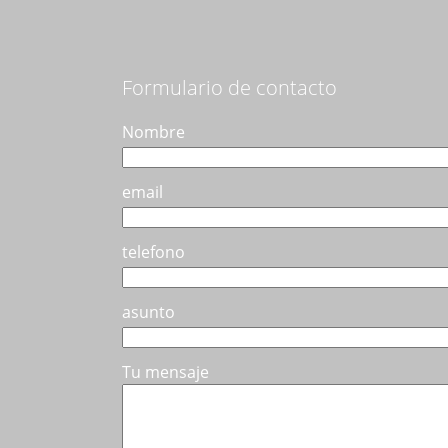
opciones
se
pueden
elegir
Formulario de contacto
en
la
Nombre
página
de
email
producto
telefono
asunto
Tu mensaje