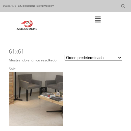
Skip
to
663887779 - azulejosonline168@gmail.com
content
Main
Navigation
61x61
Mostrando el único resultado
Sale