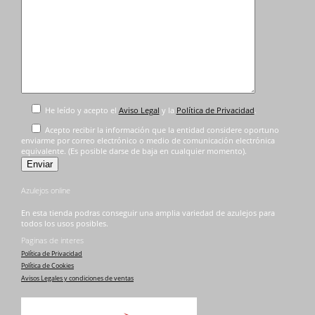
He leído y acepto el
Aviso Legal
y la
Política de Privacidad
.
Acepto recibir la información que la entidad considere oportuno
enviarme por correo electrónico o medio de comunicación electrónica
equivalente. (Es posible darse de baja en cualquier momento).
Azulejos online
En esta tienda podras conseguir una amplia variedad de azulejos para
todos los usos posibles.
Paginas de interes
Política de Privacidad
Política de Cookies
Avisos Legales y condiciones de ventas