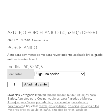
AZULEJO PORCELANICO 60,5X60,5 DESERT
26.41
€
–
496.86
€
iva incluido
PORCELANICO
Apto para pavimento como para revestimiento, acabado brillo, grado
antideslizante clase 1
medida: 60,5×60,5
cantidad
AZULEJO
Añadir al carrito
PORCELANICO
60,5X60,5
DESERT
SKU:
N/D
Categorías:
60x60
,
60x60
,
60x60
,
60x60
,
Azulejos para
cantidad
Baños
,
Azulejos para Cocina
,
Azulejos para Paredes o Muros
,
Azulejos para Salon
,
porcelanico
,
porcelanico
,
porcelanico
,
porcelanico
Etiquetas:
60x60
,
azulejo brillo
,
azulejos
,
azulejos a los
mejores precios
,
azulejos baño
,
azulejos baratos
,
azulejos