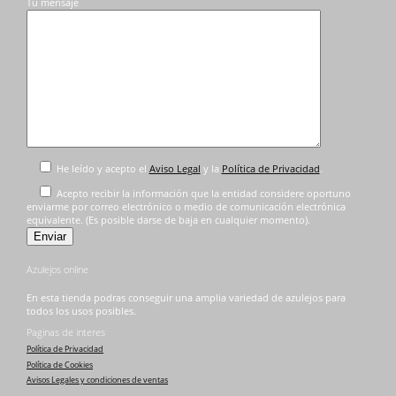
Tu mensaje
He leído y acepto el
Aviso Legal
y la
Política de Privacidad
.
Acepto recibir la información que la entidad considere oportuno
enviarme por correo electrónico o medio de comunicación electrónica
equivalente. (Es posible darse de baja en cualquier momento).
Azulejos online
En esta tienda podras conseguir una amplia variedad de azulejos para
todos los usos posibles.
Paginas de interes
Política de Privacidad
Política de Cookies
Avisos Legales y condiciones de ventas