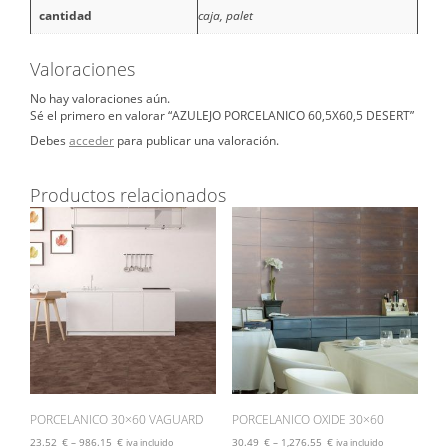
cantidad
caja, palet
Valoraciones
No hay valoraciones aún.
Sé el primero en valorar “AZULEJO PORCELANICO 60,5X60,5 DESERT”
Debes
acceder
para publicar una valoración.
Productos relacionados
PORCELANICO 30×60 VAGUARD
PORCELANICO OXIDE 30×60
23.52
€
–
986.15
€
30.49
€
–
1,276.55
€
iva incluido
iva incluido