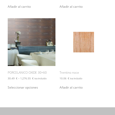
Añadir al carrito
Añadir al carrito
PORCELANICO OXIDE 30×60
Trentino noce
30.49
€
–
1,276.55
€
10.06
€
iva incluido
iva incluido
Este
Seleccionar opciones
Añadir al carrito
producto
tiene
múltiples
variantes.
Las
opciones