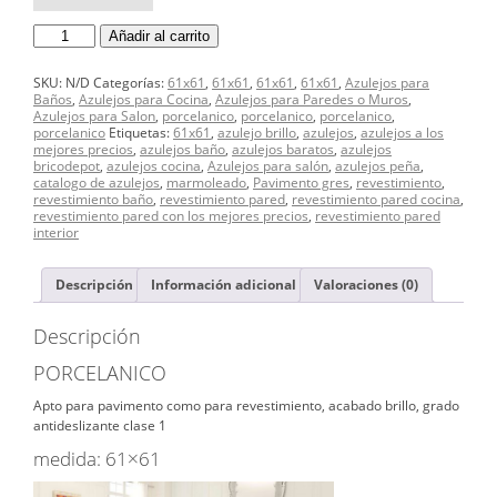
AZULEJO
Añadir al carrito
PORCELANICO
61X61
CALACATTA
SKU:
N/D
Categorías:
61x61
,
61x61
,
61x61
,
61x61
,
Azulejos para
cantidad
Baños
,
Azulejos para Cocina
,
Azulejos para Paredes o Muros
,
Azulejos para Salon
,
porcelanico
,
porcelanico
,
porcelanico
,
porcelanico
Etiquetas:
61x61
,
azulejo brillo
,
azulejos
,
azulejos a los
mejores precios
,
azulejos baño
,
azulejos baratos
,
azulejos
bricodepot
,
azulejos cocina
,
Azulejos para salón
,
azulejos peña
,
catalogo de azulejos
,
marmoleado
,
Pavimento gres
,
revestimiento
,
revestimiento baño
,
revestimiento pared
,
revestimiento pared cocina
,
revestimiento pared con los mejores precios
,
revestimiento pared
interior
Descripción
Información adicional
Valoraciones (0)
Descripción
PORCELANICO
Apto para pavimento como para revestimiento, acabado brillo, grado
antideslizante clase 1
medida: 61×61