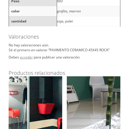
Peso
N/D
color
grafito, marron
cantidad
caja, palet
Valoraciones
No hay valoraciones aún.
Sé el primero en valorar “PAVIMENTO CERAMICO 45X45 ROCK”
Debes
acceder
para publicar una valoración.
Productos relacionados