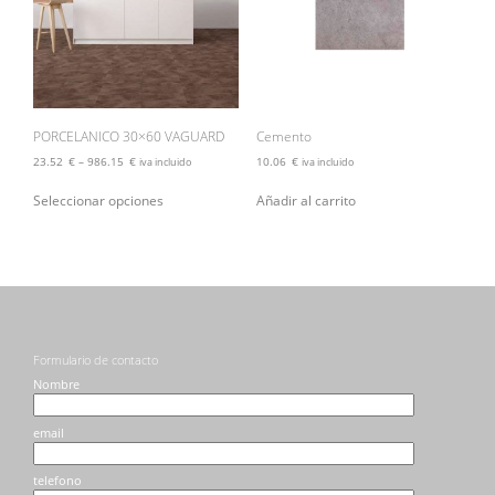
elegir
elegir
en
en
la
la
página
página
de
de
producto
producto
PORCELANICO 30×60 VAGUARD
Cemento
23.52
€
–
986.15
€
10.06
€
iva incluido
iva incluido
Este
Seleccionar opciones
Añadir al carrito
producto
tiene
múltiples
variantes.
Las
opciones
se
pueden
Formulario de contacto
elegir
en
Nombre
la
página
email
de
producto
telefono