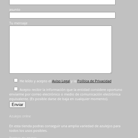
asunto
Tu mensaje
He leído y acepto el
Aviso Legal
y la
Política de Privacidad
.
Acepto recibir la información que la entidad considere oportuno
enviarme por correo electrónico o medio de comunicación electrónica
equivalente. (Es posible darse de baja en cualquier momento).
Azulejos online
En esta tienda podras conseguir una amplia variedad de azulejos para
todos los usos posibles.