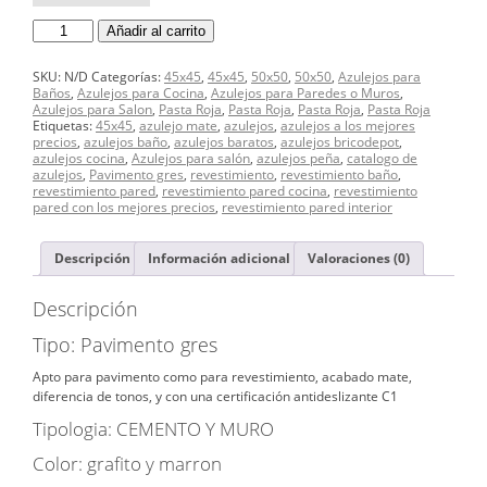
PAVIMENTO
Añadir al carrito
CERAMICO
45X45
ROCK
SKU:
N/D
Categorías:
45x45
,
45x45
,
50x50
,
50x50
,
Azulejos para
cantidad
Baños
,
Azulejos para Cocina
,
Azulejos para Paredes o Muros
,
Azulejos para Salon
,
Pasta Roja
,
Pasta Roja
,
Pasta Roja
,
Pasta Roja
Etiquetas:
45x45
,
azulejo mate
,
azulejos
,
azulejos a los mejores
precios
,
azulejos baño
,
azulejos baratos
,
azulejos bricodepot
,
azulejos cocina
,
Azulejos para salón
,
azulejos peña
,
catalogo de
azulejos
,
Pavimento gres
,
revestimiento
,
revestimiento baño
,
revestimiento pared
,
revestimiento pared cocina
,
revestimiento
pared con los mejores precios
,
revestimiento pared interior
Descripción
Información adicional
Valoraciones (0)
Descripción
Tipo: Pavimento gres
Apto para pavimento como para revestimiento, acabado mate,
diferencia de tonos, y con una certificación antideslizante C1
Tipologia: CEMENTO Y MURO
Color: grafito y marron