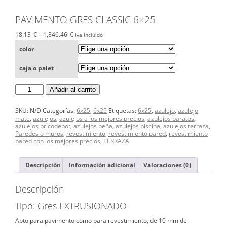
PAVIMENTO GRES CLASSIC 6×25
18.13
€
–
1,846.46
€
iva incluido
color
caja o palet
PAVIMENTO
Añadir al carrito
GRES
CLASSIC
6x25
SKU:
N/D
Categorías:
6x25
,
6x25
Etiquetas:
6x25
,
azulejo
,
azulejo
cantidad
mate
,
azulejos
,
azulejos a los mejores precios
,
azulejos baratos
,
azulejos bricodepot
,
azulejos peña
,
azulejos piscina
,
azulejos terraza
,
Paredes o muros
,
revestimiento
,
revestimiento pared
,
revestimiento
pared con los mejores precios
,
TERRAZA
Descripción
Información adicional
Valoraciones (0)
Descripción
Tipo: Gres EXTRUSIONADO
Apto para pavimento como para revestimiento, de 10 mm de