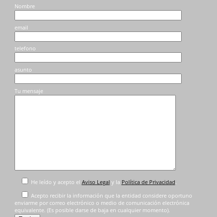
en
en
Nombre
la
la
página
página
email
de
de
producto
producto
telefono
asunto
Tu mensaje
He leído y acepto el
Aviso Legal
y la
Política de Privacidad
.
Acepto recibir la información que la entidad considere oportuno
enviarme por correo electrónico o medio de comunicación electrónica
equivalente. (Es posible darse de baja en cualquier momento).