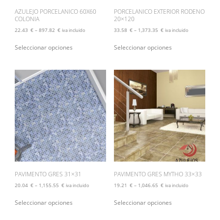
producto
producto
AZULEJO PORCELANICO 60X60
PORCELANICO EXTERIOR RODENO
COLONIA
20×120
22.43
€
–
897.82
€
33.58
€
–
1,373.35
€
iva incluido
iva incluido
Este
Este
Seleccionar opciones
Seleccionar opciones
producto
producto
tiene
tiene
múltiples
múltiples
variantes.
variantes.
Las
Las
opciones
opciones
se
se
pueden
pueden
elegir
elegir
en
en
la
la
página
página
de
de
producto
producto
PAVIMENTO GRES 31×31
PAVIMENTO GRES MYTHO 33×33
20.04
€
–
1,155.55
€
19.21
€
–
1,046.65
€
iva incluido
iva incluido
Este
Este
Seleccionar opciones
Seleccionar opciones
producto
producto
tiene
tiene