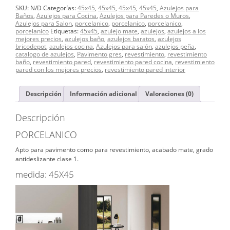
cantidad
SKU:
N/D
Categorías:
45x45
,
45x45
,
45x45
,
45x45
,
Azulejos para
Baños
,
Azulejos para Cocina
,
Azulejos para Paredes o Muros
,
Azulejos para Salon
,
porcelanico
,
porcelanico
,
porcelanico
,
porcelanico
Etiquetas:
45x45
,
azulejo mate
,
azulejos
,
azulejos a los
mejores precios
,
azulejos baño
,
azulejos baratos
,
azulejos
bricodepot
,
azulejos cocina
,
Azulejos para salón
,
azulejos peña
,
catalogo de azulejos
,
Pavimento gres
,
revestimiento
,
revestimiento
baño
,
revestimiento pared
,
revestimiento pared cocina
,
revestimiento
pared con los mejores precios
,
revestimiento pared interior
Descripción
Información adicional
Valoraciones (0)
Descripción
PORCELANICO
Apto para pavimento como para revestimiento, acabado mate, grado
antideslizante clase 1.
medida: 45X45