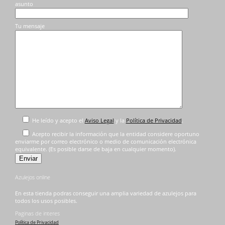
asunto
Tu mensaje
He leído y acepto el
Aviso Legal
y la
Política de Privacidad
.
Acepto recibir la información que la entidad considere oportuno
enviarme por correo electrónico o medio de comunicación electrónica
equivalente. (Es posible darse de baja en cualquier momento).
Azulejos online
En esta tienda podras conseguir una amplia variedad de azulejos para
todos los usos posibles.
Paginas de interes
Política de Privacidad