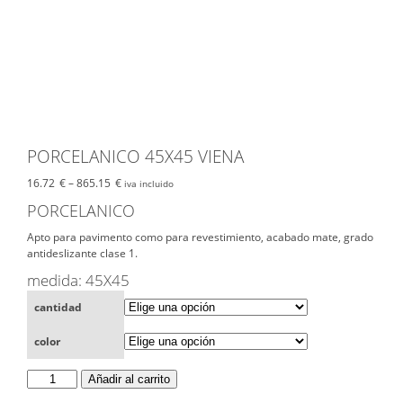
PORCELANICO 45X45 VIENA
16.72
€
–
865.15
€
iva incluido
PORCELANICO
Apto para pavimento como para revestimiento, acabado mate, grado
antideslizante clase 1.
medida: 45X45
cantidad
color
PORCELANICO
Añadir al carrito
45X45
VIENA