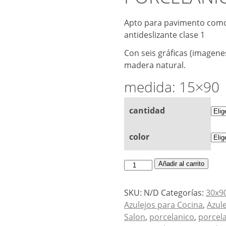
Apto para pavimento como
antideslizante clase 1
Con seis gráficas (imagene
madera natural.
medida: 15×90
cantidad
color
PORCELANICO
Añadir al carrito
IMITACION
MADERA
SKU:
N/D
Categorías:
30x9
15x90
Azulejos para Cocina
,
Azul
ATLAS
Salon
,
porcelanico
,
porcel
cantidad