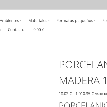
n
Ambientes
Materiales
Formatos pequeños
Fo
gation
a
Contacto
0.00
€
PORCELAN
MADERA 1
18.02
€
–
1,010.35
€
iva inclu
PORCELANI