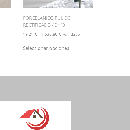
cto
producto
PORCELANICO PULIDO
RECTIFICADO 40×40
19.21
€
–
1,536.80
€
iva incluido
Este
Seleccionar opciones
producto
tiene
múltiples
variantes.
Las
opciones
se
pueden
elegir
en
la
página