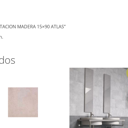
MITACION MADERA 15×90 ATLAS”
n.
ados