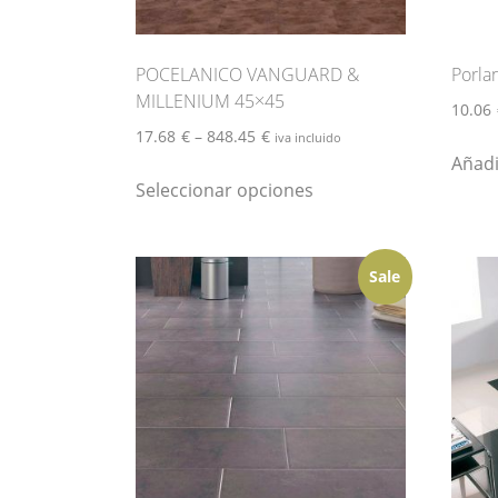
POCELANICO VANGUARD &
Porla
MILLENIUM 45×45
10.06
17.68
€
–
848.45
€
iva incluido
Añadi
Este
Seleccionar opciones
producto
tiene
múltiples
Sale
variantes.
Las
opciones
se
pueden
elegir
en
la
página