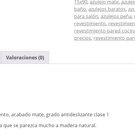
15x90
,
azulejo mate
,
azulej
baño
,
azulejos baratos
,
az
para salón
,
azulejos peña
,
revestimiento
,
revestimie
revestimiento pared cocin
precios
,
revestimiento par
Valoraciones (0)
to, acabado mate, grado antideslizante clase 1
ara que se parezca mucho a madera natural.