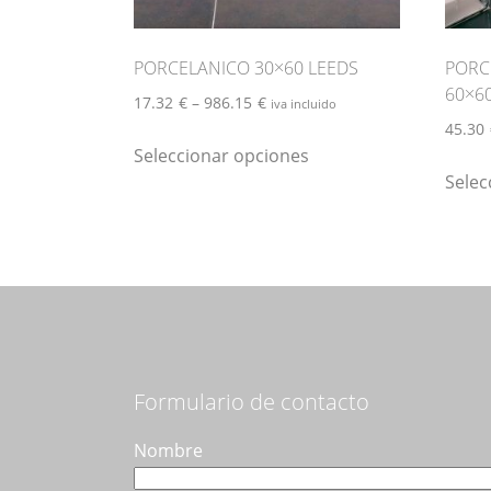
de
producto
PORCELANICO 30×60 LEEDS
PORC
60×6
17.32
€
–
986.15
€
iva incluido
45.30
Este
Seleccionar opciones
producto
Selec
tiene
múltiples
variantes.
Las
opciones
se
pueden
elegir
Formulario de contacto
en
la
Nombre
página
de