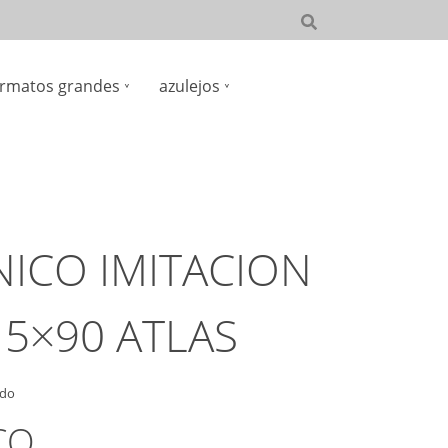
rmatos grandes
azulejos
ICO IMITACION
5×90 ATLAS
ido
CO