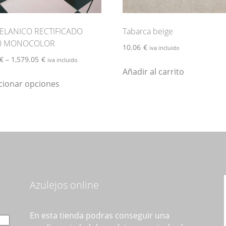
produ
ELANICO RECTIFICADO
Tabarca beige
0 MONOCOLOR
10.06
€
iva incluido
€
–
1,579.05
€
iva incluido
Añadir al carrito
Este
cionar opciones
producto
tiene
múltiples
variantes.
Las
opciones
se
pueden
Azulejos online
elegir
en
la
En esta tienda podras conseguir una
página