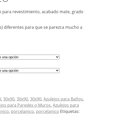
 para revestimiento, acabado mate, grado
s) diferentes para que se parezca mucho a
0
,
30x90
,
30x90
,
30x90
,
Azulejos para Baños
,
ejos para Paredes o Muros
,
Azulejos para
anico
,
porcelanico
,
porcelanico
Etiquetas: