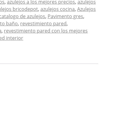
os
,
azulejos a los mejores precios
,
azulejos
ulejos bricodepot
,
azulejos cocina
,
Azulejos
catalogo de azulejos
,
Pavimento gres
,
nto baño
,
revestimiento pared
,
a
,
revestimiento pared con los mejores
ed interior