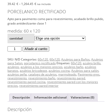
39.42
€
–
1,264.45
€
iva incluido
PORCELANICO RECTIFICADO
Apto para pavimento como para revestimiento, acabado brillo pulido,
grado antideslizante clase 1
medida: 60 x 120
cantidad
PORCELANICO
Añadir al carrito
RECTIFICADO
60X120
BREDA
SKU:
N/D
Categorías:
60x120
,
60x120
,
Azulejos para Baños
,
Azulejos
cantidad
para Salon
,
porcelanico rectificado
Etiquetas:
60x120
,
azulejo brillo
,
azulejos
,
azulejos a los mejores precios
,
azulejos baño
,
azulejos
baratos
,
azulejos bricodepot
,
azulejos cocina
,
Azulejos para salón
,
azulejos peña
,
catalogo de azulejos
,
marmoleado
,
Pavimento gres
,
revestimiento
,
revestimiento baño
,
revestimiento pared
,
revestimiento pared cocina
,
revestimiento pared con los mejores
precios
,
revestimiento pared interior
Descripción
Información adicional
Valoraciones (0)
Descripción