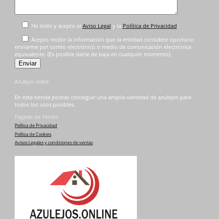
He leído y acepto el
Aviso Legal
y la
Política de Privacidad
.
Acepto recibir la información que la entidad considere oportuno
enviarme por correo electrónico o medio de comunicación electrónica
equivalente. (Es posible darse de baja en cualquier momento).
Azulejos online
En esta tienda podras conseguir una amplia variedad de azulejos para
todos los usos posibles.
Paginas de interes
Política de Privacidad
Política de Cookies
Avisos Legales y condiciones de ventas