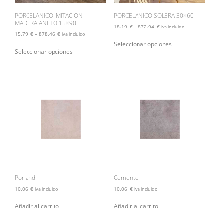
producto
producto
PORCELANICO IMITACION
PORCELANICO SOLERA 30×60
MADERA ANETO 15×90
18.19
€
–
872.94
€
iva incluido
15.79
€
–
878.46
€
iva incluido
Este
Seleccionar opciones
Este
producto
Seleccionar opciones
producto
tiene
tiene
múltiples
múltiples
variantes.
variantes.
Las
Las
opciones
opciones
se
se
pueden
pueden
elegir
elegir
en
en
la
la
página
página
de
de
producto
producto
Porland
Cemento
10.06
€
10.06
€
iva incluido
iva incluido
Añadir al carrito
Añadir al carrito