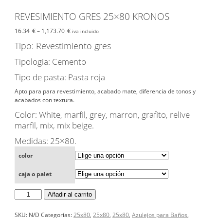
REVESIMIENTO GRES 25×80 KRONOS
16.34
€
–
1,173.70
€
iva incluido
Tipo: Revestimiento gres
Tipologia: Cemento
Tipo de pasta: Pasta roja
Apto para para revestimiento, acabado mate, diferencia de tonos y
acabados con textura.
Color: White, marfil, grey, marron, grafito, relive
marfil, mix, mix beige.
Medidas: 25×80.
color
caja o palet
REVESIMIENTO
Añadir al carrito
GRES
25x80
KRONOS
SKU:
N/D
Categorías:
25x80
,
25x80
,
25x80
,
Azulejos para Baños
,