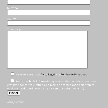
de
de
producto
producto
telefono
asunto
Tu mensaje
He leído y acepto el
Aviso Legal
y la
Política de Privacidad
.
Acepto recibir la información que la entidad considere oportuno
enviarme por correo electrónico o medio de comunicación electrónica
equivalente. (Es posible darse de baja en cualquier momento).
Azulejos online