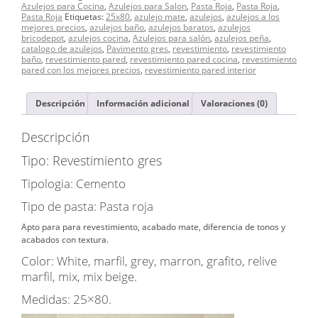
cantidad
Azulejos para Cocina
,
Azulejos para Salon
,
Pasta Roja
,
Pasta Roja
,
Pasta Roja
Etiquetas:
25x80
,
azulejo mate
,
azulejos
,
azulejos a los
mejores precios
,
azulejos baño
,
azulejos baratos
,
azulejos
bricodepot
,
azulejos cocina
,
Azulejos para salón
,
azulejos peña
,
catalogo de azulejos
,
Pavimento gres
,
revestimiento
,
revestimiento
baño
,
revestimiento pared
,
revestimiento pared cocina
,
revestimiento
pared con los mejores precios
,
revestimiento pared interior
Descripción
Información adicional
Valoraciones (0)
Descripción
Tipo: Revestimiento gres
Tipologia: Cemento
Tipo de pasta: Pasta roja
Apto para para revestimiento, acabado mate, diferencia de tonos y
acabados con textura.
Color: White, marfil, grey, marron, grafito, relive
marfil, mix, mix beige.
Medidas: 25×80.