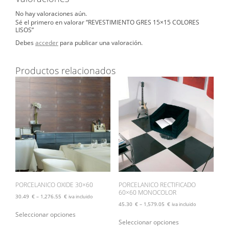
No hay valoraciones aún.
Sé el primero en valorar “REVESTIMIENTO GRES 15×15 COLORES
LISOS”
Debes
acceder
para publicar una valoración.
Productos relacionados
PORCELANICO OXIDE 30×60
PORCELANICO RECTIFICADO
60×60 MONOCOLOR
30.49
€
–
1,276.55
€
iva incluido
45.30
€
–
1,579.05
€
iva incluido
Este
Seleccionar opciones
Este
producto
Seleccionar opciones
producto
tiene