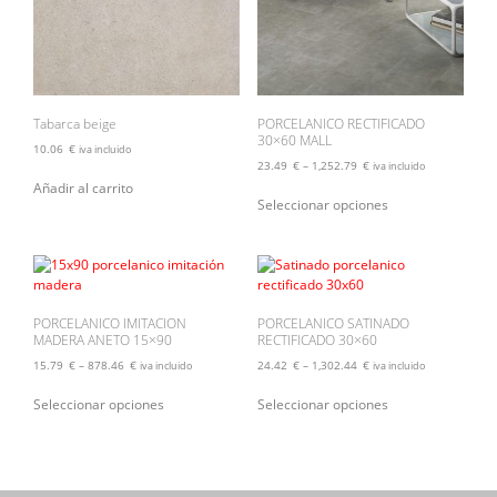
elegir
en
la
página
de
producto
Tabarca beige
PORCELANICO RECTIFICADO
30×60 MALL
10.06
€
iva incluido
23.49
€
–
1,252.79
€
iva incluido
Añadir al carrito
Este
Seleccionar opciones
producto
tiene
múltiples
variantes.
Las
opciones
PORCELANICO IMITACION
PORCELANICO SATINADO
se
MADERA ANETO 15×90
RECTIFICADO 30×60
pueden
15.79
€
–
878.46
€
24.42
€
–
1,302.44
€
iva incluido
iva incluido
elegir
en
Este
Este
Seleccionar opciones
Seleccionar opciones
la
producto
producto
página
tiene
tiene
de
múltiples
múltiples
producto
variantes.
variantes.
Las
Las