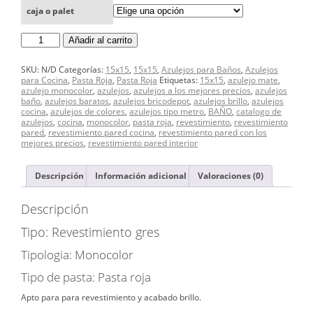
caja o palet
REVESTIMIENTO
Añadir al carrito
GRES
15x15
COLORES
SKU:
N/D
Categorías:
15x15
,
15x15
,
Azulejos para Baños
,
Azulejos
LISOS
para Cocina
,
Pasta Roja
,
Pasta Roja
Etiquetas:
15x15
,
azulejo mate
,
cantidad
azulejo monocolor
,
azulejos
,
azulejos a los mejores precios
,
azulejos
baño
,
azulejos baratos
,
azulejos bricodepot
,
azulejos brillo
,
azulejos
cocina
,
azulejos de colores
,
azulejos tipo metro
,
BAÑO
,
catalogo de
azulejos
,
cocina
,
monocolor
,
pasta roja
,
revestimiento
,
revestimiento
pared
,
revestimiento pared cocina
,
revestimiento pared con los
mejores precios
,
revestimiento pared interior
Descripción
Información adicional
Valoraciones (0)
Descripción
Tipo: Revestimiento gres
Tipologia: Monocolor
Tipo de pasta: Pasta roja
Apto para para revestimiento y acabado brillo.