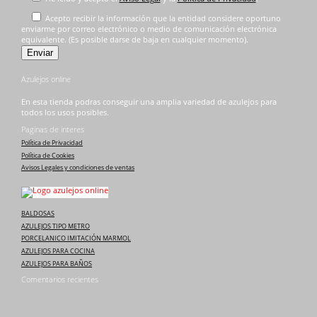
Acepto recibir la información que la entidad considere oportuno
enviarme por correo electrónico o medio de comunicación electrónica
equivalente. (Es posible darse de baja en cualquier momento).
Azulejos online
En esta tienda podras conseguir una amplia variedad de azulejos para
todos los usos posibles.
Paginas de interes
Política de Privacidad
Política de Cookies
Avisos Legales y condiciones de ventas
BALDOSAS
AZULEJOS TIPO METRO
PORCELANICO IMITACIÓN MARMOL
AZULEJOS PARA COCINA
AZULEJOS PARA BAÑOS
Comentarios recientes