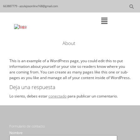
Skip
to
663887779 - azulejosonline168@gmail.com
content
Main
About
Navigation
This is an example of a WordPress page, you could edit this to put
information about yourself or your site so readers know where you
are coming from. You can create as many pages like this one or sub-
pages as you like and manage all of your content inside of WordPress.
Deja una respuesta
Lo siento, debes estar
conectado
para publicar un comentario.
Formulario de contacto
Nombre