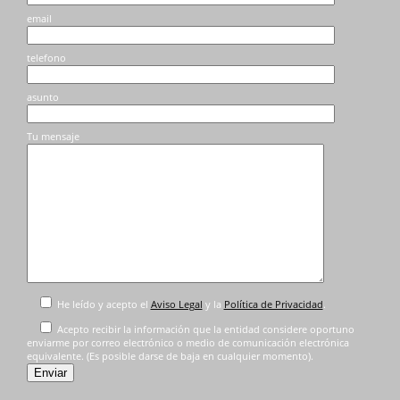
email
telefono
asunto
Tu mensaje
He leído y acepto el
Aviso Legal
y la
Política de Privacidad
.
Acepto recibir la información que la entidad considere oportuno
enviarme por correo electrónico o medio de comunicación electrónica
equivalente. (Es posible darse de baja en cualquier momento).