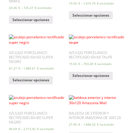
MARFIL
elegir
elegir
19.55
€
–
1,415.70
€
iva incluido
en
en
20.26
€
–
725.27
€
iva incluido
Este
la
la
Este
Seleccionar opciones
producto
página
página
Seleccionar opciones
producto
tiene
de
de
tiene
múltiples
producto
producto
múltiples
variantes.
variantes.
Las
Las
opciones
opciones
se
se
AZULEJO PORCELANICO
AZULEJO PORCELANICO
pueden
RECTIFICADO 60×60 SUPER
RECTIFICADO 60×60 TAUPE
pueden
elegir
NEGRO
elegir
en
19.55
€
–
703.49
€
iva incluido
en
41.27
€
–
1,485.61
€
la
iva incluido
Este
la
página
Este
Seleccionar opciones
producto
página
de
Seleccionar opciones
producto
tiene
de
producto
tiene
múltiples
producto
múltiples
variantes.
variantes.
Las
Las
opciones
opciones
se
se
AZULEJO PORCELANICO
BALDOSA DE EXTERIOR Y
pueden
RECTIFICADO 80×80 SUPER
INTERIOR AMAZONIA DE 30X120
pueden
elegir
NEGRO
elegir
en
27.95
€
–
1,684.32
€
iva incluido
en
36.69
€
–
2,712.92
€
la
iva incluido
Este