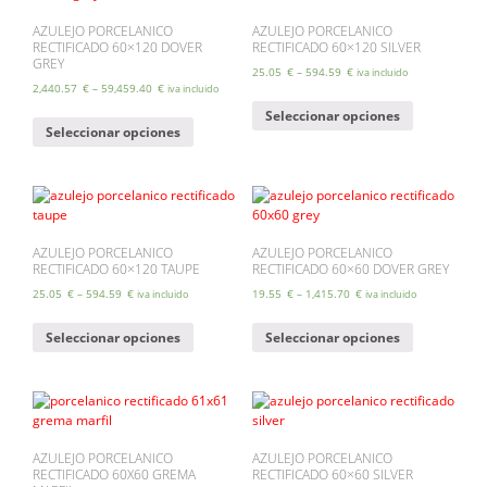
opciones
opciones
se
se
AZULEJO PORCELANICO
AZULEJO PORCELANICO
RECTIFICADO 60×120 DOVER
RECTIFICADO 60×120 SILVER
pueden
pueden
GREY
elegir
elegir
25.05
€
–
594.59
€
iva incluido
en
en
2,440.57
€
–
59,459.40
€
iva incluido
Este
la
la
Este
Seleccionar opciones
producto
página
página
Seleccionar opciones
producto
tiene
de
de
tiene
múltiples
producto
producto
múltiples
variantes.
variantes.
Las
Las
opciones
opciones
se
se
AZULEJO PORCELANICO
AZULEJO PORCELANICO
pueden
RECTIFICADO 60×120 TAUPE
RECTIFICADO 60×60 DOVER GREY
pueden
elegir
elegir
en
25.05
€
–
594.59
€
19.55
€
–
1,415.70
€
iva incluido
iva incluido
en
la
Este
Este
la
página
Seleccionar opciones
Seleccionar opciones
producto
producto
página
de
tiene
tiene
de
producto
múltiples
múltiples
producto
variantes.
variantes.
Las
Las
opciones
opciones
se
se
AZULEJO PORCELANICO
AZULEJO PORCELANICO
RECTIFICADO 60X60 GREMA
RECTIFICADO 60×60 SILVER
pueden
pueden