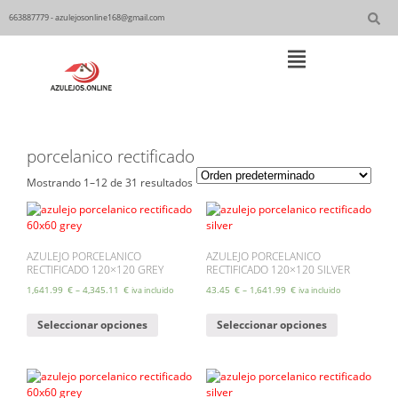
Skip
to
663887779 - azulejosonline168@gmail.com
content
Main
Navigation
porcelanico rectificado
Mostrando 1–12 de 31 resultados
AZULEJO PORCELANICO
AZULEJO PORCELANICO
RECTIFICADO 120×120 GREY
RECTIFICADO 120×120 SILVER
1,641.99
€
–
4,345.11
€
43.45
€
–
1,641.99
€
iva incluido
iva incluido
Este
Este
Seleccionar opciones
Seleccionar opciones
producto
producto
tiene
tiene
múltiples
múltiples
variantes.
variantes.
Las
Las