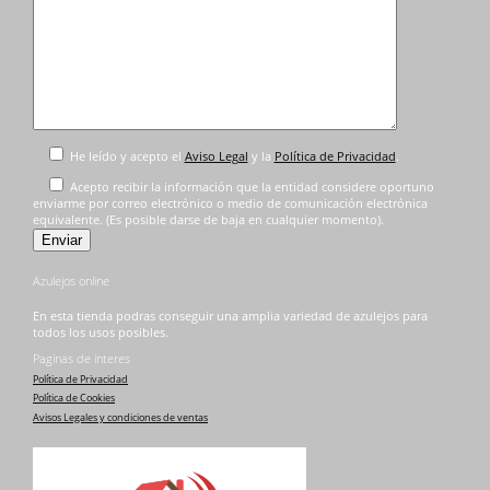
He leído y acepto el
Aviso Legal
y la
Política de Privacidad
.
Acepto recibir la información que la entidad considere oportuno
enviarme por correo electrónico o medio de comunicación electrónica
equivalente. (Es posible darse de baja en cualquier momento).
Azulejos online
En esta tienda podras conseguir una amplia variedad de azulejos para
todos los usos posibles.
Paginas de interes
Política de Privacidad
Política de Cookies
Avisos Legales y condiciones de ventas