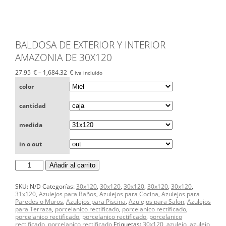
BALDOSA DE EXTERIOR Y INTERIOR
AMAZONIA DE 30X120
27.95
€
–
1,684.32
€
iva incluido
color
cantidad
medida
in o out
BALDOSA
Añadir al carrito
DE
EXTERIOR
Y
SKU:
N/D
Categorías:
30x120
,
30x120
,
30x120
,
30x120
,
30x120
,
INTERIOR
31x120
,
Azulejos para Baños
,
Azulejos para Cocina
,
Azulejos para
AMAZONIA
Paredes o Muros
,
Azulejos para Piscina
,
Azulejos para Salon
,
Azulejos
DE
para Terraza
,
porcelanico rectificado
,
porcelanico rectificado
,
30X120
porcelanico rectificado
,
porcelanico rectificado
,
porcelanico
cantidad
rectificado
,
porcelanico rectificado
Etiquetas:
30x120
,
azulejo
,
azulejo