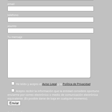
página
de
email
de
producto
producto
telefono
asunto
Tu mensaje
He leído y acepto el
Aviso Legal
y la
Política de Privacidad
.
Acepto recibir la información que la entidad considere oportuno
enviarme por correo electrónico o medio de comunicación electrónica
equivalente. (Es posible darse de baja en cualquier momento).