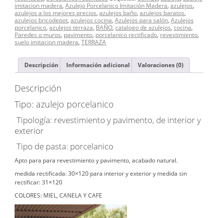
imitacion madera
,
Azulejo Porcelanico Imitación Madera
,
azulejos
,
azulejos a los mejores precios
,
azulejos baño
,
azulejos baratos
,
azulejos bricodepot
,
azulejos cocina
,
Azulejos para salón
,
Azulejos
porcelanico
,
azulejos terraza
,
BAÑO
,
catalogo de azulejos
,
cocina
,
Paredes o muros
,
pavimento
,
porcelanico rectificado
,
revestimiento
,
suelo imitacion madera
,
TERRAZA
Descripción
Información adicional
Valoraciones (0)
Descripción
Tipo: azulejo porcelanico
Tipología: revestimiento y pavimento, de interior y
exterior
Tipo de pasta: porcelanico
Apto para para revestimiento y pavimento, acabado natural.
medida rectificada: 30×120 para interior y exterior y medida sin
rectificar: 31×120
COLORES: MIEL, CANELA Y CAFE