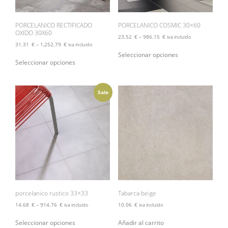
PORCELANICO RECTIFICADO
PORCELANICO COSMIC 30×60
OXIDO 30X60
23.52
€
–
986.15
€
iva incluido
31.31
€
–
1,252.79
€
iva incluido
Este
Seleccionar opciones
Este
producto
Seleccionar opciones
producto
tiene
tiene
múltiples
múltiples
variantes.
variantes.
Sale
Las
Las
opciones
opciones
se
se
pueden
pueden
elegir
elegir
en
en
la
la
página
página
de
de
producto
producto
porcelanico rustico 33×33
Tabarca beige
14.68
€
–
914.76
€
10.06
€
iva incluido
iva incluido
Este
Seleccionar opciones
Añadir al carrito
producto