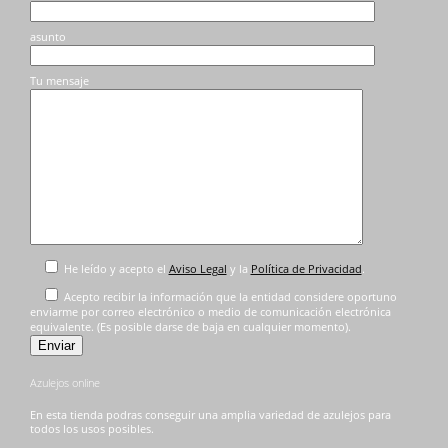
asunto
Tu mensaje
He leído y acepto el
Aviso Legal
y la
Política de Privacidad
.
Acepto recibir la información que la entidad considere oportuno
enviarme por correo electrónico o medio de comunicación electrónica
equivalente. (Es posible darse de baja en cualquier momento).
Azulejos online
En esta tienda podras conseguir una amplia variedad de azulejos para
todos los usos posibles.