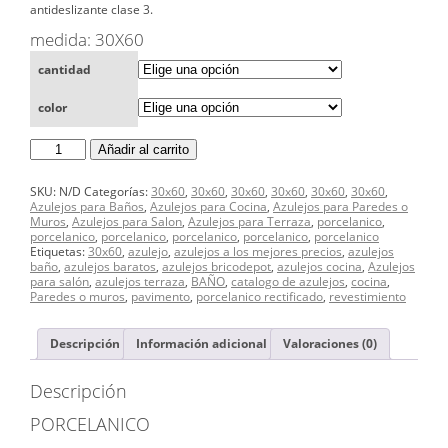
antideslizante clase 3.
medida: 30X60
cantidad
color
PORCELANICO
Añadir al carrito
30X60
RHIN
cantidad
SKU:
N/D
Categorías:
30x60
,
30x60
,
30x60
,
30x60
,
30x60
,
30x60
,
Azulejos para Baños
,
Azulejos para Cocina
,
Azulejos para Paredes o
Muros
,
Azulejos para Salon
,
Azulejos para Terraza
,
porcelanico
,
porcelanico
,
porcelanico
,
porcelanico
,
porcelanico
,
porcelanico
Etiquetas:
30x60
,
azulejo
,
azulejos a los mejores precios
,
azulejos
baño
,
azulejos baratos
,
azulejos bricodepot
,
azulejos cocina
,
Azulejos
para salón
,
azulejos terraza
,
BAÑO
,
catalogo de azulejos
,
cocina
,
Paredes o muros
,
pavimento
,
porcelanico rectificado
,
revestimiento
Descripción
Información adicional
Valoraciones (0)
Descripción
PORCELANICO