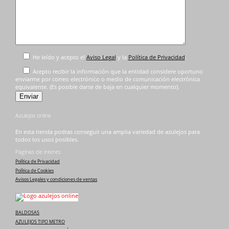
He leído y acepto el
Aviso Legal
y la
Política de Privacidad
.
Acepto recibir la información que la entidad considere oportuno
enviarme por correo electrónico o medio de comunicación electrónica
equivalente. (Es posible darse de baja en cualquier momento).
Azulejos online
En esta tienda podras conseguir una amplia variedad de azulejos para
todos los usos posibles.
Paginas de interes
Política de Privacidad
Política de Cookies
Avisos Legales y condiciones de ventas
BALDOSAS
AZULEJOS TIPO METRO