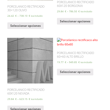
PORCELANICO RECTIFICADO
60X120 BORGONIA
PORCELANICO RECTIFICADO
30×120 OLIVO
29.84
€
–
786.50
€
iva incluido
24.42
€
–
738.10
€
iva incluido
Este
Seleccionar opciones
Este
producto
Seleccionar opciones
producto
tiene
tiene
múltiples
múltiples
variantes.
variantes.
Las
Las
opciones
opciones
se
se
pueden
PORCELANICO RECTIFICADO
60×60 ALTO BRILLO
pueden
elegir
elegir
en
19.77
€
–
949.85
€
iva incluido
en
la
Este
la
página
Seleccionar opciones
producto
página
de
tiene
de
producto
múltiples
producto
variantes.
Las
PORCELANICO RECTIFICADO
60X120 NEVADA
opciones
se
29.84
€
–
623.15
€
iva incluido
pueden
Este
elegir
Seleccionar opciones
producto