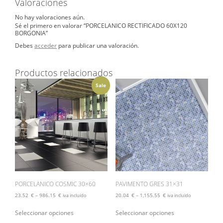
Valoraciones
No hay valoraciones aún.
Sé el primero en valorar “PORCELANICO RECTIFICADO 60X120
BORGONIA”
Debes
acceder
para publicar una valoración.
Productos relacionados
Sale
PORCELANICO COSMIC 30×60
PAVIMENTO GRES 31×31
23.52
€
–
986.15
€
20.04
€
–
1,155.55
€
iva incluido
iva incluido
Este
Este
Seleccionar opciones
Seleccionar opciones
producto
producto