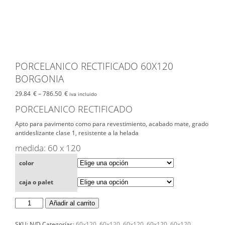
PORCELANICO RECTIFICADO 60X120
BORGONIA
29.84
€
–
786.50
€
iva incluido
PORCELANICO RECTIFICADO
Apto para pavimento como para revestimiento, acabado mate, grado
antideslizante clase 1, resistente a la helada
medida: 60 x 120
color
caja o palet
PORCELANICO
Añadir al carrito
RECTIFICADO
60X120
BORGONIA
SKU:
N/D
Categorías:
60x120
,
60x120
,
60x120
,
60x120
,
60x120
,