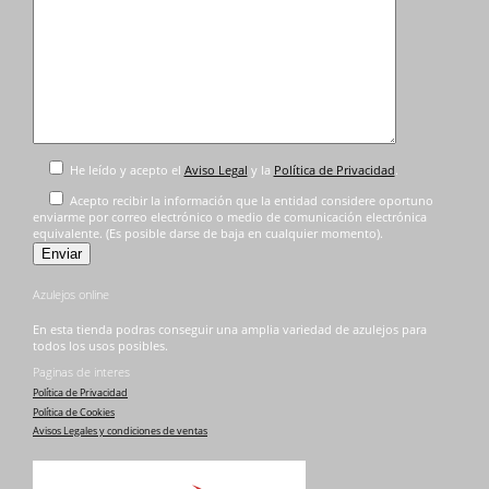
He leído y acepto el
Aviso Legal
y la
Política de Privacidad
.
Acepto recibir la información que la entidad considere oportuno
enviarme por correo electrónico o medio de comunicación electrónica
equivalente. (Es posible darse de baja en cualquier momento).
Azulejos online
En esta tienda podras conseguir una amplia variedad de azulejos para
todos los usos posibles.
Paginas de interes
Política de Privacidad
Política de Cookies
Avisos Legales y condiciones de ventas