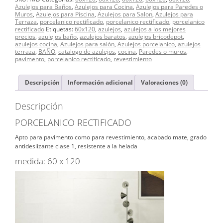
cantidad
Azulejos para Baños
,
Azulejos para Cocina
,
Azulejos para Paredes o
Muros
,
Azulejos para Piscina
,
Azulejos para Salon
,
Azulejos para
Terraza
,
porcelanico rectificado
,
porcelanico rectificado
,
porcelanico
rectificado
Etiquetas:
60x120
,
azulejos
,
azulejos a los mejores
precios
,
azulejos baño
,
azulejos baratos
,
azulejos bricodepot
,
azulejos cocina
,
Azulejos para salón
,
Azulejos porcelanico
,
azulejos
terraza
,
BAÑO
,
catalogo de azulejos
,
cocina
,
Paredes o muros
,
pavimento
,
porcelanico rectificado
,
revestimiento
Descripción
Información adicional
Valoraciones (0)
Descripción
PORCELANICO RECTIFICADO
Apto para pavimento como para revestimiento, acabado mate, grado
antideslizante clase 1, resistente a la helada
medida: 60 x 120